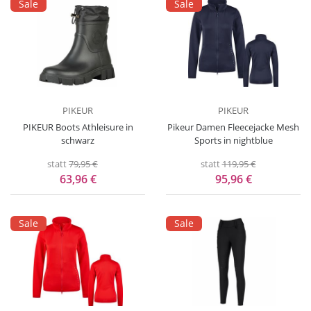
Sale
Sale
PIKEUR
PIKEUR
PIKEUR Boots Athleisure in
Pikeur Damen Fleecejacke Mesh
schwarz
Sports in nightblue
statt
79,95 €
statt
119,95 €
63,96 €
95,96 €
Sale
Sale