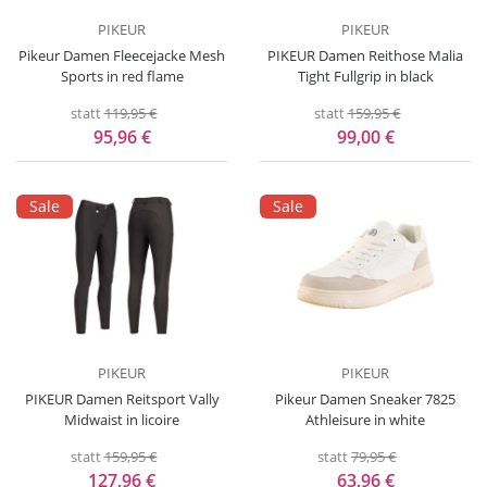
PIKEUR
PIKEUR
Pikeur Damen Fleecejacke Mesh
PIKEUR Damen Reithose Malia
Sports in red flame
Tight Fullgrip in black
statt
119,95 €
statt
159,95 €
95,96 €
99,00 €
Sale
Sale
PIKEUR
PIKEUR
PIKEUR Damen Reitsport Vally
Pikeur Damen Sneaker 7825
Midwaist in licoire
Athleisure in white
statt
159,95 €
statt
79,95 €
127,96 €
63,96 €