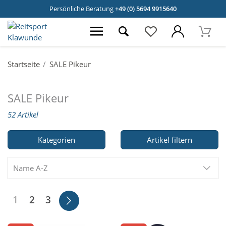
Persönliche Beratung
+49 (0) 5694 9915640
Startseite
SALE Pikeur
SALE Pikeur
52 Artikel
Kategorien
Artikel filtern
Name A-Z
1
2
3