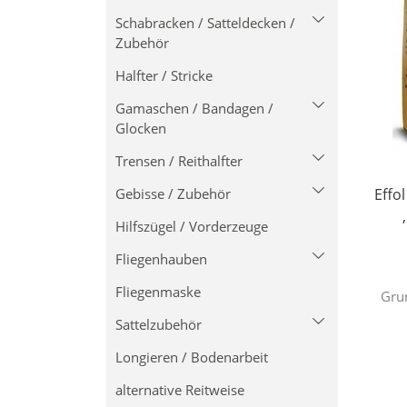
Schabracken / Satteldecken /
Winterdecken
Zubehör
Abschwitzdecken
Halfter / Stricke
Eskadron
Fliegendecke
Gamaschen / Bandagen /
Eskadron by Klawunde
Ausreitdecke
Glocken
Cavallo
Ekzemer Decken
Trensen / Reithalfter
Gamaschen
PS of Sweden
Gebisse / Zubehör
Bandagen
Trensen
Effo
Covalliero
Hilfszügel / Vorderzeuge
Glocken
Kandaren
acavallo
Pads
Fliegenhauben
Unterlagen
Reithalfter
Wassertrense einfach
Unterlage
gebrochen
Fliegenmaske
Zügel
Eskadron ohne Kordel
Gru
Turnier-/Kordelschabracke
Sattelzubehör
Stirnbänder
Eskadron 1 Kordel
Stickservice
Longieren / Bodenarbeit
Eskadron 2 Kordeln
Steigbügelriemen
Motiv-Schabracken
alternative Reitweise
Eskadron 3 Kordeln
Steigbügel