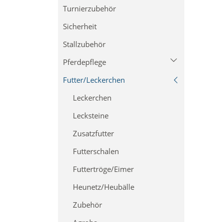
Turnierzubehör
Sattelgurte
Sicherheit
Stallzubehör
Pferdepflege
Futter/Leckerchen
Pflegemittel
Lederpflege
Leckerchen
Anti-Fly
Lecksteine
Putzzeug
Zusatzfutter
Putztaschen/Boxen
Futterschalen
Futtertröge/Eimer
Heunetz/Heubälle
Zubehör