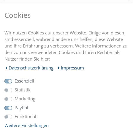
VORTEILE
Cookies
DU FINDEST UNS AUCH AUF
Wir nutzen Cookies auf unserer Website. Einige von diesen
sind essenziell, während andere uns helfen, diese Website
und Ihre Erfahrung zu verbessern. Weitere Informationen zu
EINKAUFEN
den von uns verwendeten Cookies und Ihren Rechten als
Nutzer finden Sie hier:
MEIN KONTO
Daten­schutz­erklärung
Impressum
Essenziell
UNTERNEHMEN
Statistik
Marketing
ZAHLUNGARTEN
PayPal
Funktional
Weitere Einstellungen