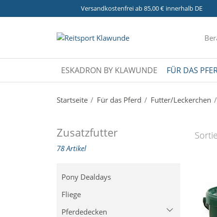
Versandkostenfrei ab 85,00 € innerhalb DE
Ber
ESKADRON BY KLAWUNDE
FÜR DAS PFE
Startseite
Für das Pferd
Futter/Leckerchen
Zusatzfutter
Sorti
78 Artikel
Pony Dealdays
Fliege
Pferdedecken