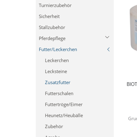
Turnierzubehör
Sattelgurte
Sicherheit
Stallzubehör
Pferdepflege
Futter/Leckerchen
Pflegemittel
Lederpflege
Leckerchen
Anti-Fly
Lecksteine
Putzzeug
Zusatzfutter
BIOT
Putztaschen/Boxen
Futterschalen
Futtertröge/Eimer
Heunetz/Heubälle
Gru
Zubehör