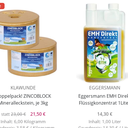
e
KLAWUNDE
EGGERSMANN
oppelpack! ZINCOBLOCK
Eggersmann EMH Dire
Mineralleckstein, je 3kg
Flüssigkonzentrat 1Lit
21,50 €
14,30 €
statt
23,00 €
Inhalt: 6,00 Kilogramm
Inhalt: 1,00 Liter
ndpreis: 3,58 € / Kilogramm
Grundpreis: 14,30 € / Lit