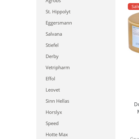
Agrobs
Sal
St. Hippolyt
Eggersmann
Salvana
Stiefel
Derby
Vetripharm
Effol
Leovet
Sinn Hellas
D
Horslyx
Speed
Hotte Max
Gru