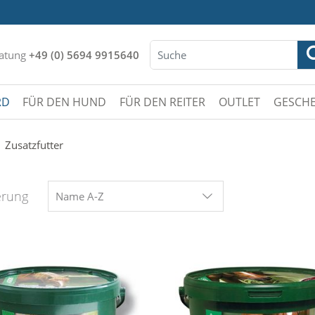
atung
+49 (0) 5694 9915640
RD
FÜR DEN HUND
FÜR DEN REITER
OUTLET
GESCHE
Zusatzfutter
erung
Name A-Z