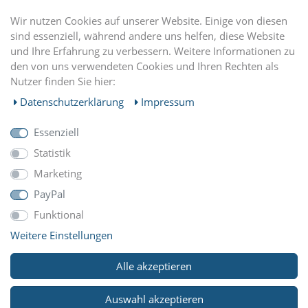
DU FINDEST UNS AUCH AUF
Wir nutzen Cookies auf unserer Website. Einige von diesen
sind essenziell, während andere uns helfen, diese Website
und Ihre Erfahrung zu verbessern. Weitere Informationen zu
EINKAUFEN
den von uns verwendeten Cookies und Ihren Rechten als
Nutzer finden Sie hier:
MEIN KONTO
Daten­schutz­erklärung
Impressum
Essenziell
UNTERNEHMEN
Statistik
Marketing
ZAHLUNGARTEN
PayPal
Funktional
Weitere Einstellungen
WIR VERSCHICKEN MIT
Alle akzeptieren
Auswahl akzeptieren