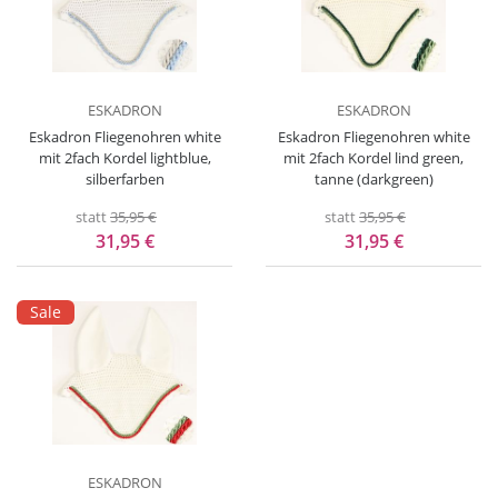
ESKADRON
ESKADRON
Eskadron Fliegenohren white
Eskadron Fliegenohren white
mit 2fach Kordel lightblue,
mit 2fach Kordel lind green,
silberfarben
tanne (darkgreen)
statt
35,95 €
statt
35,95 €
31,95 €
31,95 €
Sale
ESKADRON