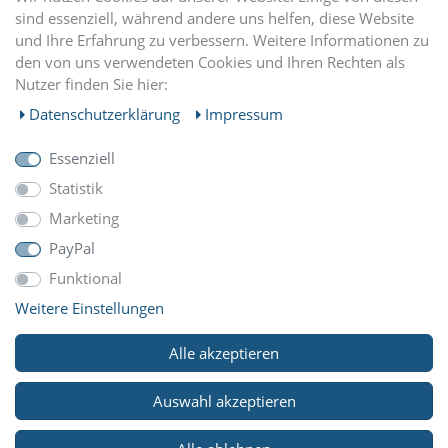
sind essenziell, während andere uns helfen, diese Website
und Ihre Erfahrung zu verbessern. Weitere Informationen zu
EINKAUFEN
den von uns verwendeten Cookies und Ihren Rechten als
Nutzer finden Sie hier:
MEIN KONTO
Daten­schutz­erklärung
Impressum
Essenziell
UNTERNEHMEN
Statistik
Marketing
ZAHLUNGARTEN
PayPal
Funktional
Weitere Einstellungen
WIR VERSCHICKEN MIT
Alle akzeptieren
Auswahl akzeptieren
© Copyright 2026 Reitsport Klawunde. Alle Rechte