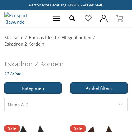
Persönliche Beratung
+49 (0) 5694 9915640
Startseite
Für das Pferd
Fliegenhauben
Eskadron 2 Kordeln
Eskadron 2 Kordeln
11 Artikel
Kategorien
Artikel filtern
Name A-Z
Sale
Sale