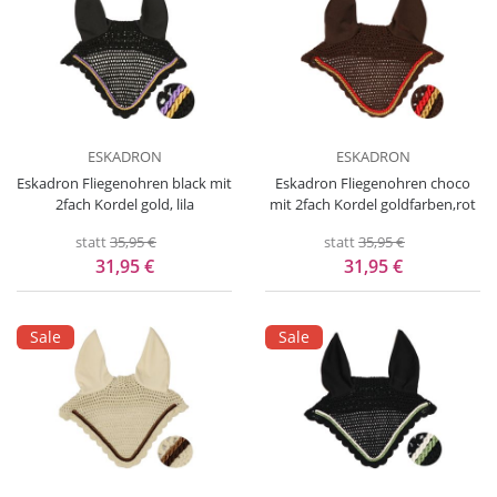
ESKADRON
ESKADRON
Eskadron Fliegenohren black mit
Eskadron Fliegenohren choco
2fach Kordel gold, lila
mit 2fach Kordel goldfarben,rot
statt
35,95 €
statt
35,95 €
31,95 €
31,95 €
Sale
Sale