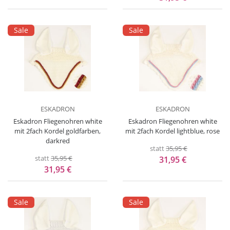
Sale
Sale
ESKADRON
ESKADRON
Eskadron Fliegenohren white
Eskadron Fliegenohren white
mit 2fach Kordel goldfarben,
mit 2fach Kordel lightblue, rose
darkred
statt
35,95 €
statt
35,95 €
31,95 €
31,95 €
Sale
Sale