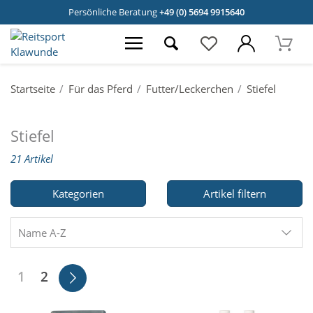
Persönliche Beratung
+49 (0) 5694 9915640
Startseite
Für das Pferd
Futter/Leckerchen
Stiefel
Stiefel
21 Artikel
Kategorien
Artikel filtern
Name A-Z
1
2