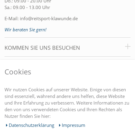
Do.: 09.00 - 20.00 Uhr
Sa.: 09.00 - 13.00 Uhr
E-Mail:
info@reitsport-klawunde.de
Wir beraten Sie gern!
KOMMEN SIE UNS BESUCHEN
VORTEILE
Cookies
DU FINDEST UNS AUCH AUF
Wir nutzen Cookies auf unserer Website. Einige von diesen
sind essenziell, während andere uns helfen, diese Website
und Ihre Erfahrung zu verbessern. Weitere Informationen zu
EINKAUFEN
den von uns verwendeten Cookies und Ihren Rechten als
Nutzer finden Sie hier:
MEIN KONTO
Daten­schutz­erklärung
Impressum