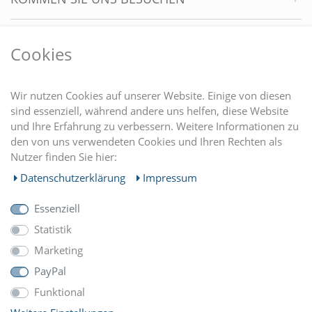
VORTEILE
Cookies
DU FINDEST UNS AUCH AUF
Wir nutzen Cookies auf unserer Website. Einige von diesen
sind essenziell, während andere uns helfen, diese Website
und Ihre Erfahrung zu verbessern. Weitere Informationen zu
EINKAUFEN
den von uns verwendeten Cookies und Ihren Rechten als
Nutzer finden Sie hier:
MEIN KONTO
Daten­schutz­erklärung
Impressum
Essenziell
UNTERNEHMEN
Statistik
Marketing
ZAHLUNGARTEN
PayPal
Funktional