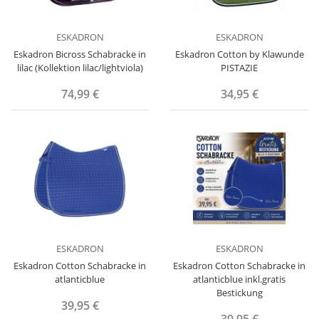
ESKADRON
ESKADRON
Eskadron Bicross Schabracke in
Eskadron Cotton by Klawunde
lilac (Kollektion lilac/lightviola)
PISTAZIE
74,99 €
34,95 €
ESKADRON
ESKADRON
Eskadron Cotton Schabracke in
Eskadron Cotton Schabracke in
atlanticblue
atlanticblue inkl.gratis
Bestickung
39,95 €
39,95 €