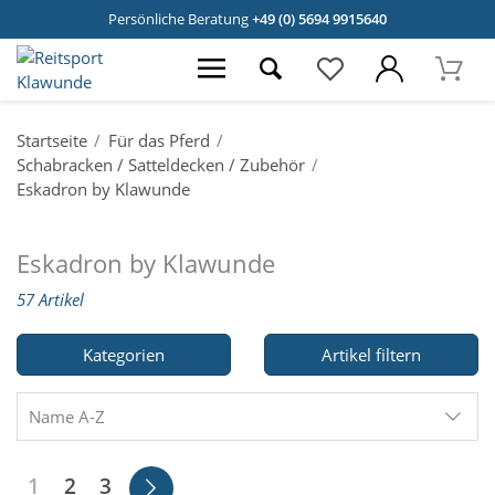
Persönliche Beratung
+49 (0) 5694 9915640
Startseite
Für das Pferd
Schabracken / Satteldecken / Zubehör
Eskadron by Klawunde
Eskadron by Klawunde
57 Artikel
Kategorien
Artikel filtern
Name A-Z
1
2
3