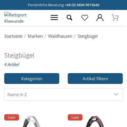
Persönliche Beratung
+49 (0) 5694 9915640
Startseite
Marken
Waldhausen
Steigbügel
Steigbügel
4 Artikel
Kategorien
Artikel filtern
Name A-Z
Sale
Sale