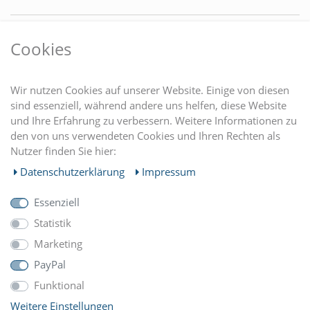
VORTEILE
Cookies
DU FINDEST UNS AUCH AUF
Wir nutzen Cookies auf unserer Website. Einige von diesen
sind essenziell, während andere uns helfen, diese Website
und Ihre Erfahrung zu verbessern. Weitere Informationen zu
EINKAUFEN
den von uns verwendeten Cookies und Ihren Rechten als
Nutzer finden Sie hier:
MEIN KONTO
Daten­schutz­erklärung
Impressum
Essenziell
UNTERNEHMEN
Statistik
Marketing
ZAHLUNGARTEN
PayPal
Funktional
Weitere Einstellungen