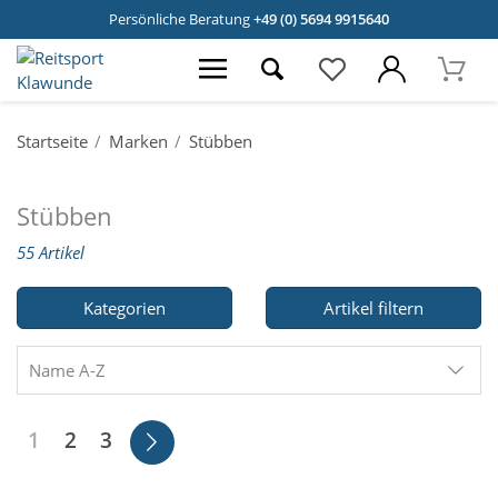
Persönliche Beratung
+49 (0) 5694 9915640
Startseite
Marken
Stübben
Stübben
55 Artikel
Kategorien
Artikel filtern
Name A-Z
1
2
3