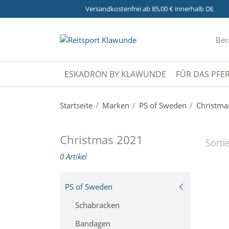
Versandkostenfrei ab 85,00 € innerhalb DE
Ber
ESKADRON BY KLAWUNDE
FÜR DAS PFE
Startseite
Marken
PS of Sweden
Christma
Christmas 2021
Sorti
0 Artikel
PS of Sweden
Schabracken
Bandagen