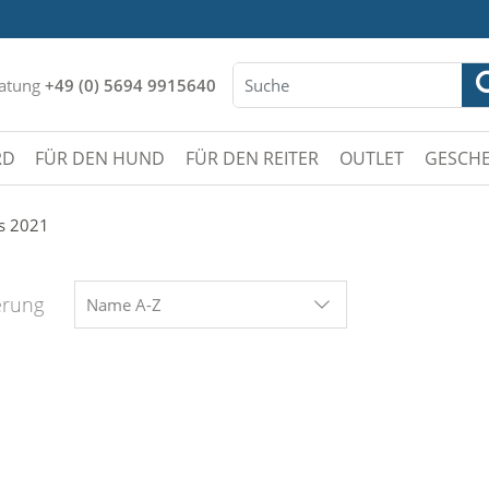
atung
+49 (0) 5694 9915640
RD
FÜR DEN HUND
FÜR DEN REITER
OUTLET
GESCHE
s 2021
erung
Name A-Z