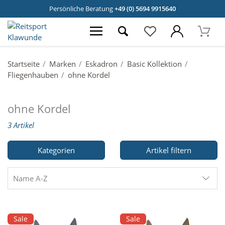
Persönliche Beratung
+49 (0) 5694 9915640
Startseite
Marken
Eskadron
Basic Kollektion
Fliegenhauben
ohne Kordel
ohne Kordel
3 Artikel
Kategorien
Artikel filtern
Name A-Z
Sale
Sale