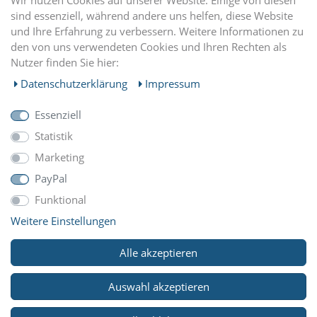
Wir nutzen Cookies auf unserer Website. Einige von diesen
sind essenziell, während andere uns helfen, diese Website
und Ihre Erfahrung zu verbessern. Weitere Informationen zu
EINKAUFEN
den von uns verwendeten Cookies und Ihren Rechten als
Nutzer finden Sie hier:
MEIN KONTO
Daten­schutz­erklärung
Impressum
Essenziell
UNTERNEHMEN
Statistik
Marketing
ZAHLUNGARTEN
PayPal
Funktional
Weitere Einstellungen
WIR VERSCHICKEN MIT
Alle akzeptieren
Auswahl akzeptieren
© Copyright 2026 Reitsport Klawunde. Alle Rechte