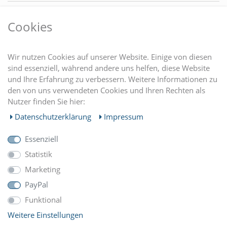
VORTEILE
Cookies
DU FINDEST UNS AUCH AUF
Wir nutzen Cookies auf unserer Website. Einige von diesen
sind essenziell, während andere uns helfen, diese Website
und Ihre Erfahrung zu verbessern. Weitere Informationen zu
EINKAUFEN
den von uns verwendeten Cookies und Ihren Rechten als
Nutzer finden Sie hier:
MEIN KONTO
Daten­schutz­erklärung
Impressum
Essenziell
UNTERNEHMEN
Statistik
Marketing
ZAHLUNGARTEN
PayPal
Funktional
Weitere Einstellungen