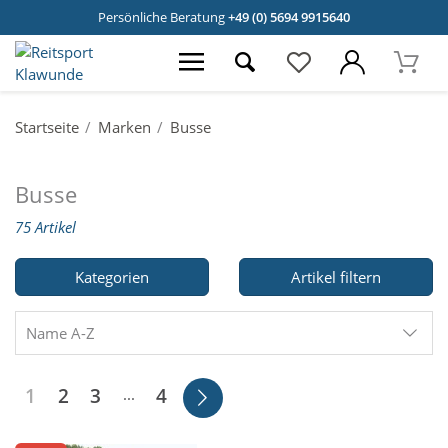
Persönliche Beratung
+49 (0) 5694 9915640
Startseite
Marken
Busse
Busse
75 Artikel
Kategorien
Artikel filtern
Name A-Z
1
2
3
4
...