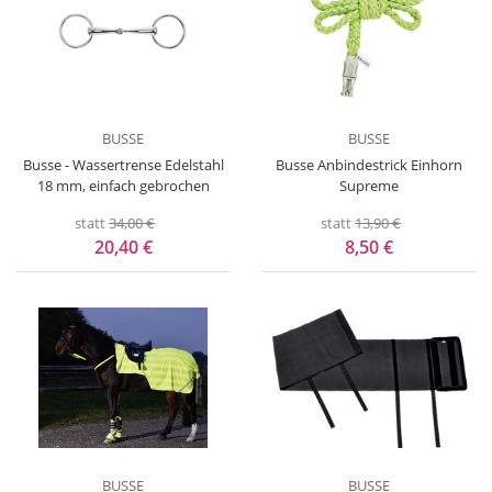
BUSSE
BUSSE
Busse - Wassertrense Edelstahl
Busse Anbindestrick Einhorn
18 mm, einfach gebrochen
Supreme
statt
34,00 €
statt
13,90 €
20,40 €
8,50 €
BUSSE
BUSSE