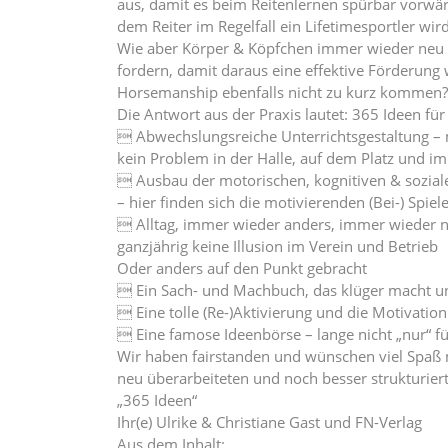
aus, damit es beim Reitenlernen spürbar vorwär
dem Reiter im Regelfall ein Lifetimesportler wird
Wie aber Körper & Köpfchen immer wieder neu b
fordern, damit daraus eine effektive Förderung 
Horsemanship ebenfalls nicht zu kurz kommen?
Die Antwort aus der Praxis lautet: 365 Ideen f
 Abwechslungsreiche Unterrichtsgestaltung – 
kein Problem in der Halle, auf dem Platz und i
 Ausbau der motorischen, kognitiven & sozi
– hier finden sich die motivierenden (Bei-) Spiel
 Alltag, immer wieder anders, immer wieder n
ganzjährig keine Illusion im Verein und Betrieb
Oder anders auf den Punkt gebracht
 Ein Sach- und Machbuch, das klüger macht un
 Eine tolle (Re-)Aktivierung und die Motivation
 Eine famose Ideenbörse – lange nicht „nur“ fü
Wir haben fairstanden und wünschen viel Spaß mi
neu überarbeiteten und noch besser strukturier
„365 Ideen“
Ihr(e) Ulrike & Christiane Gast und FN-Verlag
Aus dem Inhalt: