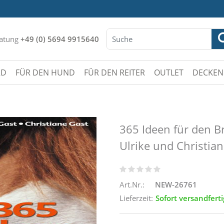
atung
+49 (0) 5694 9915640
RD
FÜR DEN HUND
FÜR DEN REITER
OUTLET
DECKEN
365 Ideen für den B
Ulrike und Christian
Art.Nr.:
NEW-26761
Lieferzeit:
Sofort versandferti