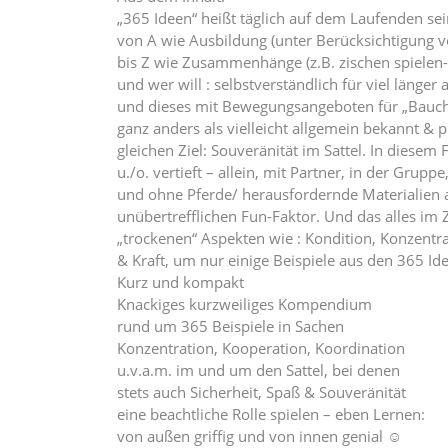
„365 Ideen“ heißt täglich auf dem Laufenden se
von A wie Ausbildung (unter Berücksichtigung vo
bis Z wie Zusammenhänge (z.B. zischen spielen-
und wer will : selbstverständlich für viel länger a
und dieses mit Bewegungsangeboten für „Bauch,
ganz anders als vielleicht allgemein bekannt & p
gleichen Ziel: Souveränität im Sattel. In diesem
u./o. vertieft – allein, mit Partner, in der Grupp
und ohne Pferde/ herausfordernde Materialien a
unübertrefflichen Fun-Faktor. Und das alles i
„trockenen“ Aspekten wie : Kondition, Konzentr
& Kraft, um nur einige Beispiele aus den 365 Id
Kurz und kompakt
Knackiges kurzweiliges Kompendium
rund um 365 Beispiele in Sachen
Konzentration, Kooperation, Koordination
u.v.a.m. im und um den Sattel, bei denen
stets auch Sicherheit, Spaß & Souveränität
eine beachtliche Rolle spielen – eben Lernen:
von außen griffig und von innen genial ☺