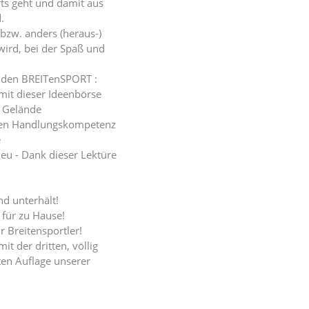
ts geht und damit aus
.
zw. anders (heraus-)
wird, bei der Spaß und
ür den BREITenSPORT :
mit dieser Ideenbörse
m Gelände
alen Handlungskompetenz
e
eu - Dank dieser Lektüre
d unterhält!
 für zu Hause!
r Breitensportler!
t der dritten, völlig
ten Auflage unserer