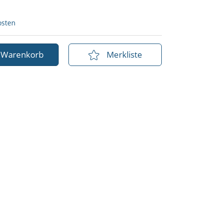
osten
n Warenkorb
Merkliste