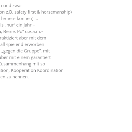
in und zwar
n z.B. safety first & horsemanship)
 lernen- können) …
ls „nur“ ein Jahr –
 Beine, Po“ u.v.a.m.–
raktiziert aber mit dem
 Fall spielend erworben
e, „gegen die Gruppe“, mit
ber mit einem garantiert
m Zusammenhang mit so
ation, Kooperation Koordination
een zu nennen.