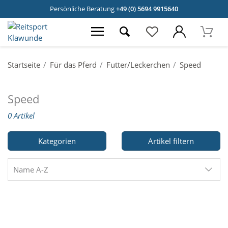
Persönliche Beratung
+49 (0) 5694 9915640
Startseite
Für das Pferd
Futter/Leckerchen
Speed
Speed
0 Artikel
Kategorien
Artikel filtern
Name A-Z