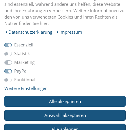
sind essenziell, während andere uns helfen, diese Website
und Ihre Erfahrung zu verbessern. Weitere Informationen zu
EINKAUFEN
den von uns verwendeten Cookies und Ihren Rechten als
Nutzer finden Sie hier:
MEIN KONTO
Daten­schutz­erklärung
Impressum
Essenziell
UNTERNEHMEN
Statistik
Marketing
ZAHLUNGARTEN
PayPal
Funktional
Weitere Einstellungen
WIR VERSCHICKEN MIT
Alle akzeptieren
Auswahl akzeptieren
© Copyright 2026 Reitsport Klawunde. Alle Rechte
Alle ablehnen