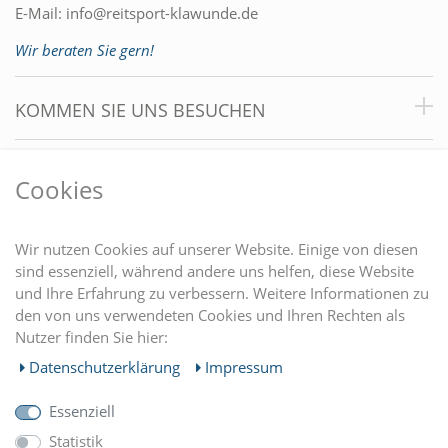
E-Mail:
info@reitsport-klawunde.de
Wir beraten Sie gern!
KOMMEN SIE UNS BESUCHEN
VORTEILE
Cookies
DU FINDEST UNS AUCH AUF
Wir nutzen Cookies auf unserer Website. Einige von diesen
sind essenziell, während andere uns helfen, diese Website
und Ihre Erfahrung zu verbessern. Weitere Informationen zu
EINKAUFEN
den von uns verwendeten Cookies und Ihren Rechten als
Nutzer finden Sie hier:
MEIN KONTO
Daten­schutz­erklärung
Impressum
Essenziell
UNTERNEHMEN
Statistik