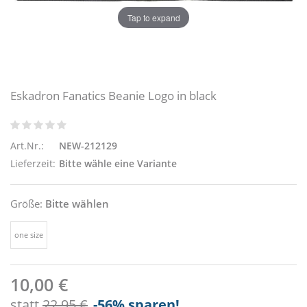
Tap to expand
Eskadron Fanatics Beanie Logo in black
Art.Nr.:
NEW-212129
Lieferzeit:
Bitte wähle eine Variante
Größe:
Bitte wählen
one size
10,00 €
statt
22,95 €
-56
% sparen!