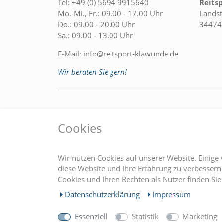
Tel:
+49 (0) 5694 9915640
Reits
Mo.-Mi., Fr.: 09.00 - 17.00 Uhr
Landst
Do.: 09.00 - 20.00 Uhr
34474
Sa.: 09.00 - 13.00 Uhr
E-Mail:
info@reitsport-klawunde.de
Wir beraten Sie gern!
EINKAUFEN
MEIN
Cookies
» Zahlungsarten
Regist
» Versandkosten
Login
Wir nutzen Cookies auf unserer Website. Einige 
» Widerrufsrecht
diese Website und Ihre Erfahrung zu verbesser
Cookies und Ihren Rechten als Nutzer finden Sie 
» Widerrufsformular
Daten­schutz­erklärung
Impressum
Essenziell
Statistik
Marketing