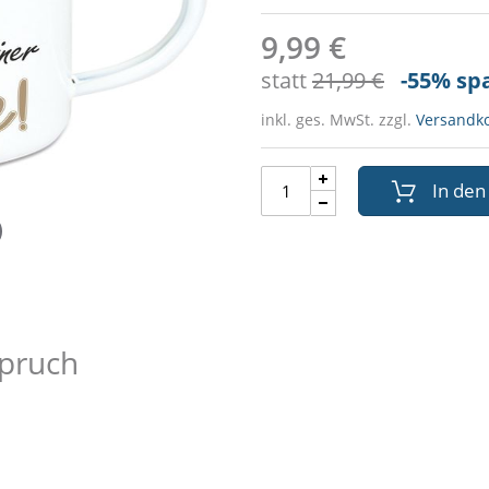
9,99 €
statt
21,99 €
-55
% sp
inkl. ges. MwSt. zzgl.
Versandk
In de
Spruch