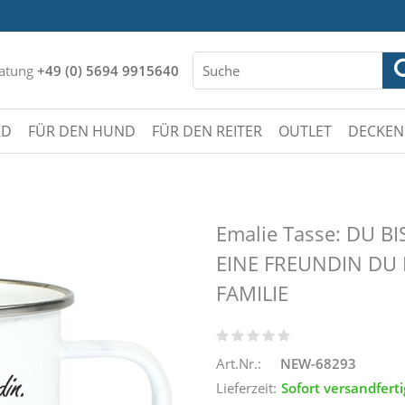
atung
+49 (0) 5694 9915640
RD
FÜR DEN HUND
FÜR DEN REITER
OUTLET
DECKEN
Emalie Tasse: DU B
EINE FREUNDIN DU 
FAMILIE
Art.Nr.:
NEW-68293
Lieferzeit:
Sofort versandferti