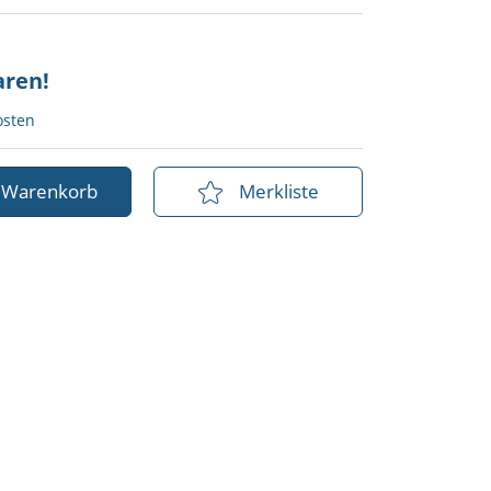
aren!
osten
n Warenkorb
Merkliste