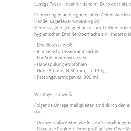
Lustige Tasse - ideal für daheim, Büro oder als t
Erinnerungen an die guten, alten Zeiten werden
Hände, Lagerfeuerromantik pur!
Hervorragend geeignet auch zum Trekken oder C
hygienischen Emaille-Oberfläche ein Kinderspiel
- Emailletasse weiß
- In 3 versch. Tassenrand Farben
- Für Sublimationstransfer
- Handspülung empfohlen
- Höhe 80 mm, Ø 80 mm, ca. 130 g
- Fassungsvermögen ca. 300 ml
Wichtiger Hinweiß:
Folgende Unregelmäßigkeiten sind durch den ei
dar:
- Unregelmäßigkeiten wie leichte Schwellungen 
- Schwarze Punkte < 1mm groß auf der Oberflä