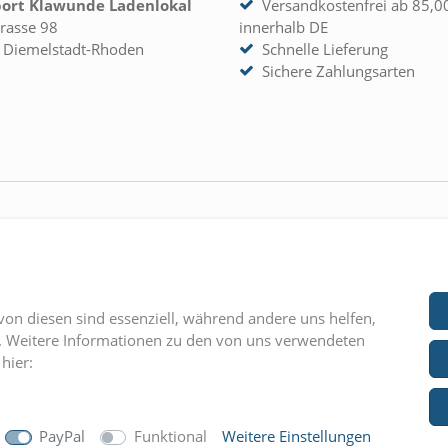
port Klawunde Ladenlokal
Versandkostenfrei ab 85,0
rasse 98
innerhalb DE
 Diemelstadt-Rhoden
Schnelle Lieferung
Sichere Zahlungsarten
 KONTO
UNTERNEHMEN
rieren
» Kontakt
» AGB
von diesen sind essenziell, während andere uns helfen,
» Impressum
n. Weitere Informationen zu den von uns verwendeten
hier:
» Datenschutz
© Copyright 2026 Reitsport Klawunde. Alle Rechte vorbehalten.
PayPal
Funktional
Weitere Einstellungen