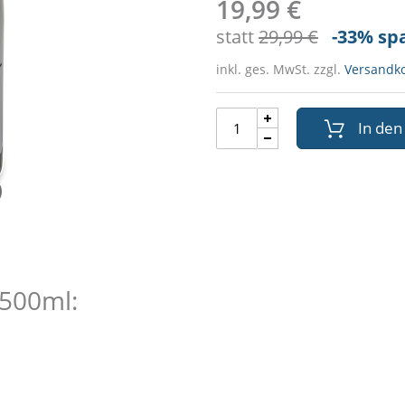
19,99 €
statt
29,99 €
-33
% sp
inkl. ges. MwSt. zzgl.
Versandk
In de
 500ml: