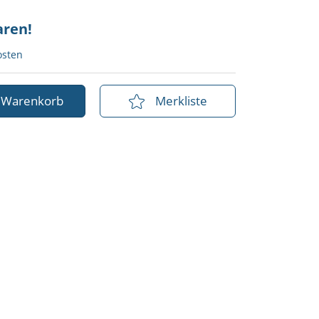
aren!
osten
n Warenkorb
Merkliste