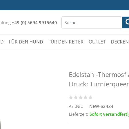
atung
+49 (0) 5694 9915640
RD
FÜR DEN HUND
FÜR DEN REITER
OUTLET
DECKEN
Edelstahl-Thermosfl
Druck: Turnierquee
Art.Nr.:
NEW-62434
Lieferzeit:
Sofort versandferti