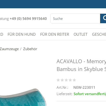
atung
+49 (0) 5694 9915640
RD
FÜR DEN HUND
FÜR DEN REITER
OUTLET
GESCHE
d Zaumzeuge
Zubehör
ACAVALLO - Memory
Bambus in Skyblue S
Art.Nr.:
NEW-223011
Lieferzeit:
Sofort versandferti