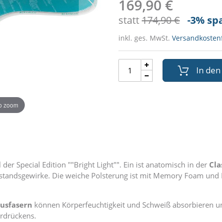
169,90 €
statt
174,90 €
-3
% sp
inkl. ges. MwSt.
Versandkostenf
In de
to zoom
der Special Edition ""Bright Light"". Ein ist anatomisch in der
Cla
tandsgewirke. Die weiche Polsterung ist mit Memory Foam und Ba
usfasern
können Körperfeuchtigkeit und Schweiß absorbieren u
erdrückens.