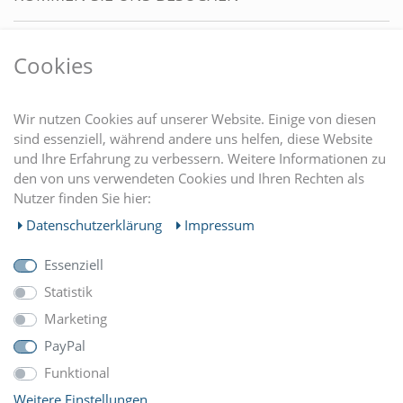
VORTEILE
Cookies
DU FINDEST UNS AUCH AUF
Wir nutzen Cookies auf unserer Website. Einige von diesen
sind essenziell, während andere uns helfen, diese Website
und Ihre Erfahrung zu verbessern. Weitere Informationen zu
EINKAUFEN
den von uns verwendeten Cookies und Ihren Rechten als
Nutzer finden Sie hier:
MEIN KONTO
Daten­schutz­erklärung
Impressum
Essenziell
UNTERNEHMEN
Statistik
Marketing
ZAHLUNGARTEN
PayPal
Funktional
Weitere Einstellungen