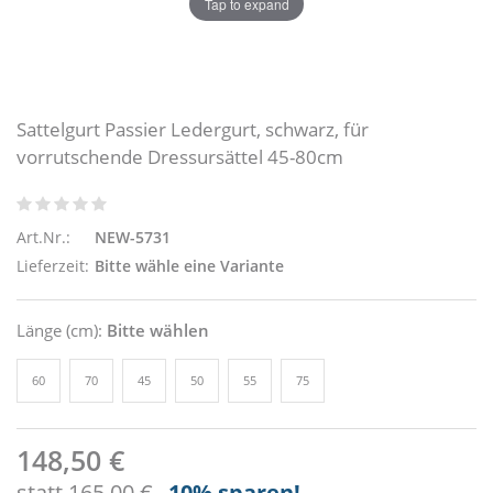
Tap to expand
Sattelgurt Passier Ledergurt, schwarz, für
vorrutschende Dressursättel 45-80cm
Art.Nr.:
NEW-5731
Lieferzeit:
Bitte wähle eine Variante
Länge (cm):
Bitte wählen
60
70
45
50
55
75
148,50 €
statt
165,00 €
-10
% sparen!