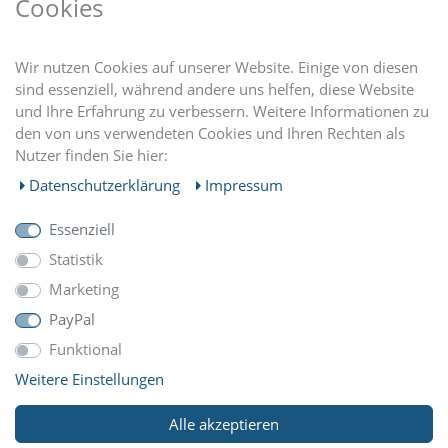
Cookies
DU FINDEST UNS AUCH AUF
Wir nutzen Cookies auf unserer Website. Einige von diesen
sind essenziell, während andere uns helfen, diese Website
und Ihre Erfahrung zu verbessern. Weitere Informationen zu
EINKAUFEN
den von uns verwendeten Cookies und Ihren Rechten als
Nutzer finden Sie hier:
MEIN KONTO
Daten­schutz­erklärung
Impressum
Essenziell
UNTERNEHMEN
Statistik
Marketing
ZAHLUNGARTEN
PayPal
Funktional
Weitere Einstellungen
WIR VERSCHICKEN MIT
Alle akzeptieren