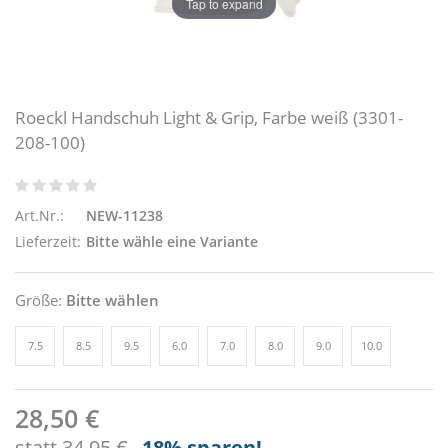
Tap to expand
Roeckl Handschuh Light & Grip, Farbe weiß (3301-
208-100)
Art.Nr.:
NEW-11238
Lieferzeit:
Bitte wähle eine Variante
Größe:
Bitte wählen
7.5
8.5
9.5
6.0
7.0
8.0
9.0
10.0
28,50 €
statt
34,95 €
-18
% sparen!