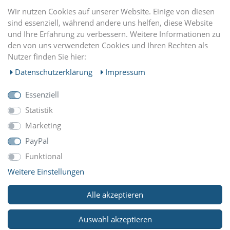
DU FINDEST UNS AUCH AUF
Wir nutzen Cookies auf unserer Website. Einige von diesen
sind essenziell, während andere uns helfen, diese Website
und Ihre Erfahrung zu verbessern. Weitere Informationen zu
EINKAUFEN
den von uns verwendeten Cookies und Ihren Rechten als
Nutzer finden Sie hier:
MEIN KONTO
Daten­schutz­erklärung
Impressum
Essenziell
UNTERNEHMEN
Statistik
Marketing
ZAHLUNGARTEN
PayPal
Funktional
Weitere Einstellungen
WIR VERSCHICKEN MIT
Alle akzeptieren
Auswahl akzeptieren