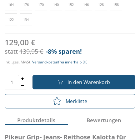
164
176
170
140
152
146
128
158
122
134
129,00 €
statt
139,95 €
-8
% sparen!
inkl. ges. MwSt.
Versandkostenfrei innerhalb DE
In den Warenkorb
Merkliste
Produktdetails
Bewertungen
Pikeur Grip- Jeans- Reithose Kalotta für