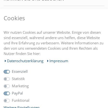
VORTEILE
Cookies
DU FINDEST UNS AUCH AUF
Wir nutzen Cookies auf unserer Website. Einige von diesen
sind essenziell, während andere uns helfen, diese Website
und Ihre Erfahrung zu verbessern. Weitere Informationen zu
EINKAUFEN
den von uns verwendeten Cookies und Ihren Rechten als
Nutzer finden Sie hier:
MEIN KONTO
Daten­schutz­erklärung
Impressum
Essenziell
UNTERNEHMEN
Statistik
Marketing
ZAHLUNGARTEN
PayPal
Funktional
Weitere Einstellungen