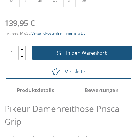
92
96
40
46
76
88
139,95 €
inkl. ges. MwSt.
Versandkostenfrei innerhalb DE
In den Warenkorb
Merkliste
Produktdetails
Bewertungen
Pikeur Damenreithose Prisca
Grip