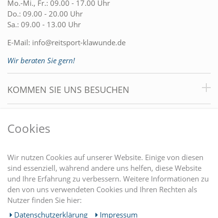
Mo.-Mi., Fr.: 09.00 - 17.00 Uhr
Do.: 09.00 - 20.00 Uhr
Sa.: 09.00 - 13.00 Uhr
E-Mail:
info@reitsport-klawunde.de
Wir beraten Sie gern!
KOMMEN SIE UNS BESUCHEN
VORTEILE
Cookies
DU FINDEST UNS AUCH AUF
Wir nutzen Cookies auf unserer Website. Einige von diesen
sind essenziell, während andere uns helfen, diese Website
und Ihre Erfahrung zu verbessern. Weitere Informationen zu
EINKAUFEN
den von uns verwendeten Cookies und Ihren Rechten als
Nutzer finden Sie hier:
MEIN KONTO
Daten­schutz­erklärung
Impressum