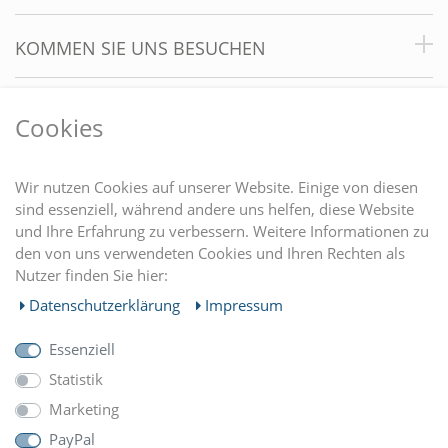
KOMMEN SIE UNS BESUCHEN
VORTEILE
Cookies
DU FINDEST UNS AUCH AUF
Wir nutzen Cookies auf unserer Website. Einige von diesen
sind essenziell, während andere uns helfen, diese Website
und Ihre Erfahrung zu verbessern. Weitere Informationen zu
EINKAUFEN
den von uns verwendeten Cookies und Ihren Rechten als
Nutzer finden Sie hier:
MEIN KONTO
Daten­schutz­erklärung
Impressum
Essenziell
UNTERNEHMEN
Statistik
Marketing
ZAHLUNGARTEN
PayPal