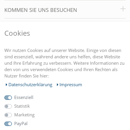
KOMMEN SIE UNS BESUCHEN
VORTEILE
Cookies
DU FINDEST UNS AUCH AUF
Wir nutzen Cookies auf unserer Website. Einige von diesen
sind essenziell, während andere uns helfen, diese Website
und Ihre Erfahrung zu verbessern. Weitere Informationen zu
EINKAUFEN
den von uns verwendeten Cookies und Ihren Rechten als
Nutzer finden Sie hier:
MEIN KONTO
Daten­schutz­erklärung
Impressum
Essenziell
UNTERNEHMEN
Statistik
Marketing
ZAHLUNGARTEN
PayPal