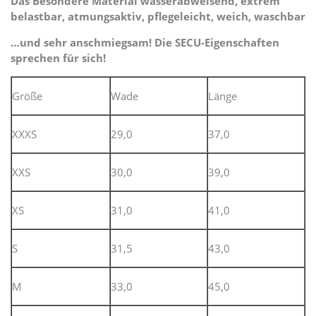
Das Besondere Material wasserabweisend, extrem
belastbar, atmungsaktiv, pflegeleicht, weich, waschbar
…und sehr anschmiegsam! Die SECU-Eigenschaften
sprechen für sich!
Größe
Wade
Länge
XXXS
29,0
37,0
XXS
30,0
39,0
XS
31,0
41,0
S
31,5
43,0
M
33,0
45,0