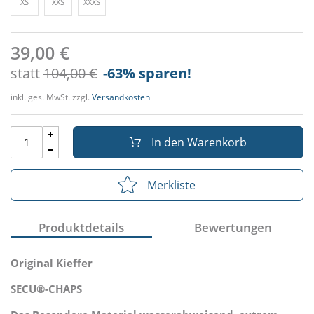
XS
XXS
XXXS
39,00 €
statt
104,00 €
-63
% sparen!
inkl. ges. MwSt. zzgl.
Versandkosten
In den Warenkorb
Merkliste
Produktdetails
Bewertungen
Original Kieffer
SECU®-CHAPS