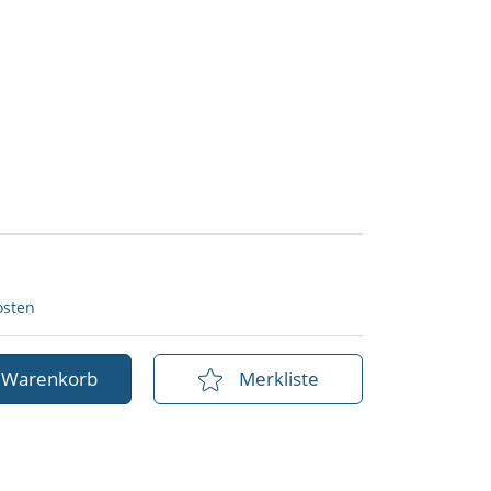
osten
n Warenkorb
Merkliste