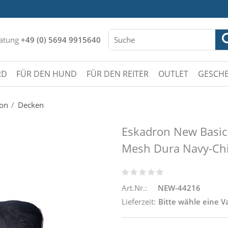
atung
+49 (0) 5694 9915640
RD
FÜR DEN HUND
FÜR DEN REITER
OUTLET
GESCHE
ion
Decken
Eskadron New Basic
Mesh Dura Navy-Chil
Art.Nr.:
NEW-44216
Lieferzeit:
Bitte wähle eine V