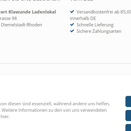
port Klawunde Ladenlokal
Versandkostenfrei ab 85,0
rasse 98
innerhalb DE
 Diemelstadt-Rhoden
Schnelle Lieferung
Sichere Zahlungsarten
 KONTO
UNTERNEHMEN
rieren
» Kontakt
» AGB
von diesen sind essenziell, während andere uns helfen,
» Impressum
n. Weitere Informationen zu den von uns verwendeten
hier:
» Datenschutz