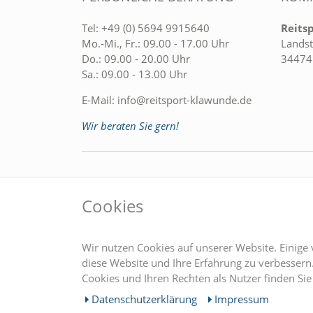
Tel:
+49 (0) 5694 9915640
Reits
Mo.-Mi., Fr.: 09.00 - 17.00 Uhr
Landst
Do.: 09.00 - 20.00 Uhr
34474
Sa.: 09.00 - 13.00 Uhr
E-Mail:
info@reitsport-klawunde.de
Wir beraten Sie gern!
EINKAUFEN
MEIN
Cookies
» Zahlungsarten
Regist
» Versandkosten
Login
Wir nutzen Cookies auf unserer Website. Einige 
» Widerrufsrecht
diese Website und Ihre Erfahrung zu verbesser
Cookies und Ihren Rechten als Nutzer finden Sie 
» Widerrufsformular
Daten­schutz­erklärung
Impressum