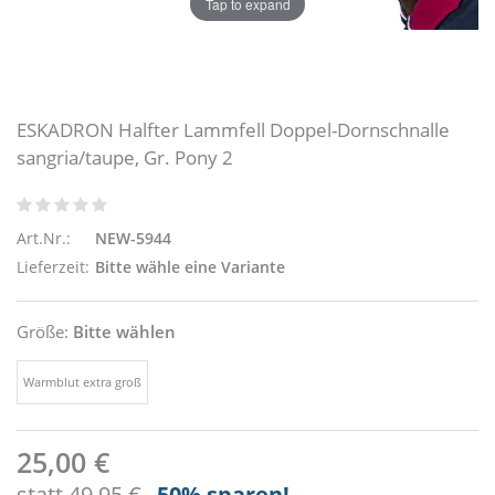
Tap to expand
ESKADRON Halfter Lammfell Doppel-Dornschnalle
sangria/taupe, Gr. Pony 2
Art.Nr.:
NEW-5944
Lieferzeit:
Bitte wähle eine Variante
Größe:
Bitte wählen
Warmblut extra groß
25,00 €
statt
49,95 €
-50
% sparen!