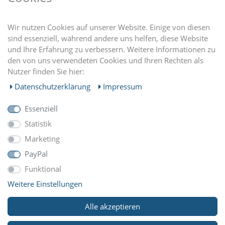
DU FINDEST UNS AUCH AUF
Wir nutzen Cookies auf unserer Website. Einige von diesen
sind essenziell, während andere uns helfen, diese Website
und Ihre Erfahrung zu verbessern. Weitere Informationen zu
EINKAUFEN
den von uns verwendeten Cookies und Ihren Rechten als
Nutzer finden Sie hier:
MEIN KONTO
Daten­schutz­erklärung
Impressum
Essenziell
UNTERNEHMEN
Statistik
Marketing
ZAHLUNGARTEN
PayPal
Funktional
Weitere Einstellungen
WIR VERSCHICKEN MIT
Alle akzeptieren