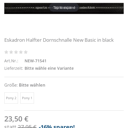
Tap to expand
Eskadron Halfter Dornschnalle New Basic in black
Art.Nr.:
NEW-71541
Lieferzeit:
Bitte wähle eine Variante
Größe:
Bitte wählen
Pony 2
Pony 1
23,50 €
statt
27,95 €
-16
% sparen!