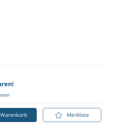
aren!
osten
n Warenkorb
Merkliste