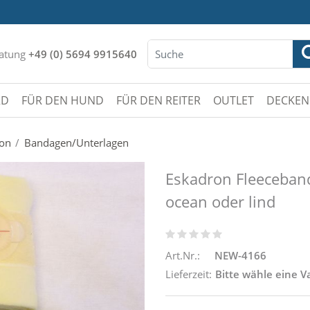
atung
+49 (0) 5694 9915640
RD
FÜR DEN HUND
FÜR DEN REITER
OUTLET
DECKEN
ion
Bandagen/Unterlagen
Eskadron Fleeceban
ocean oder lind
Art.Nr.:
NEW-4166
Lieferzeit:
Bitte wähle eine V