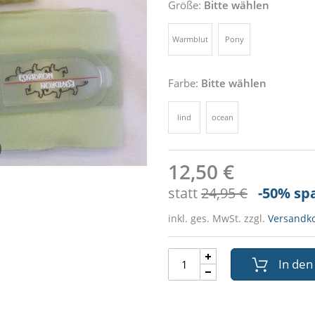
Größe:
Bitte wählen
Warmblut
Pony
Farbe:
Bitte wählen
lind
ocean
12,50 €
statt
24,95 €
-50
% sp
inkl. ges. MwSt. zzgl.
Versandk
In de