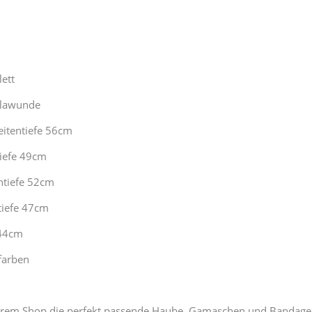
ett
 Klawunde
itentiefe 56cm
iefe 49cm
ntiefe 52cm
tiefe 47cm
 44cm
rfarben
nserem Shop die perfekt passende Haube, Gamaschen und Bandage