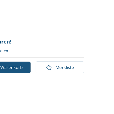
aren!
osten
n Warenkorb
Merkliste