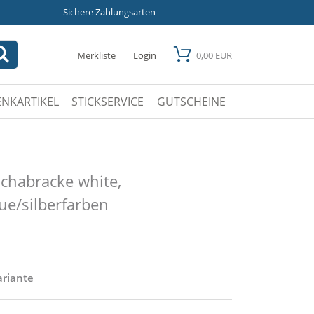
Sichere Zahlungsarten
Merkliste
Login
0,00 EUR
NKARTIKEL
STICKSERVICE
GUTSCHEINE
habracke white,
lue/silberfarben
ariante