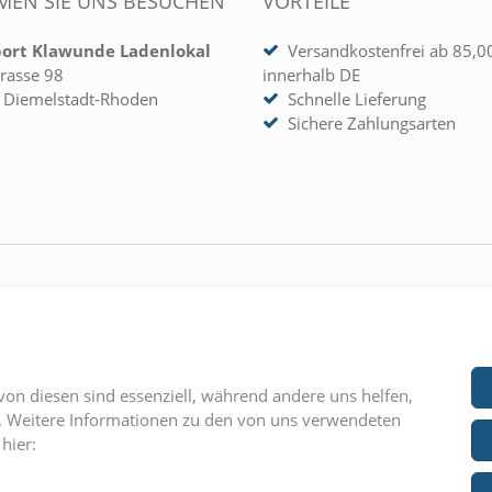
EN SIE UNS BESUCHEN
VORTEILE
port Klawunde Ladenlokal
Versandkostenfrei ab 85,0
rasse 98
innerhalb DE
 Diemelstadt-Rhoden
Schnelle Lieferung
Sichere Zahlungsarten
 KONTO
UNTERNEHMEN
rieren
» Kontakt
» AGB
von diesen sind essenziell, während andere uns helfen,
» Impressum
n. Weitere Informationen zu den von uns verwendeten
hier:
» Datenschutz