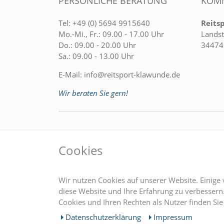
PERSÖNLICHE BERATUNG
KOMM
Tel:
+49 (0) 5694 9915640
Reits
Mo.-Mi., Fr.: 09.00 - 17.00 Uhr
Landst
Do.: 09.00 - 20.00 Uhr
34474
Sa.: 09.00 - 13.00 Uhr
E-Mail:
info@reitsport-klawunde.de
Wir beraten Sie gern!
EINKAUFEN
MEIN
Cookies
» Zahlungsarten
Regist
» Versandkosten
Login
Wir nutzen Cookies auf unserer Website. Einige 
» Widerrufsrecht
diese Website und Ihre Erfahrung zu verbesser
Cookies und Ihren Rechten als Nutzer finden Sie 
» Widerrufsformular
Daten­schutz­erklärung
Impressum