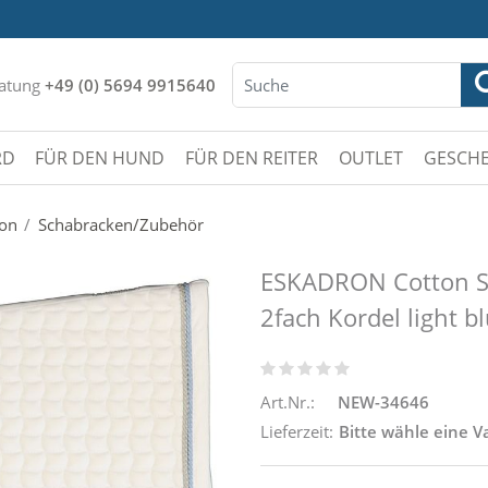
atung
+49 (0) 5694 9915640
RD
FÜR DEN HUND
FÜR DEN REITER
OUTLET
GESCHE
ion
Schabracken/Zubehör
ESKADRON Cotton Sc
2fach Kordel light b
Art.Nr.:
NEW-34646
Lieferzeit:
Bitte wähle eine V