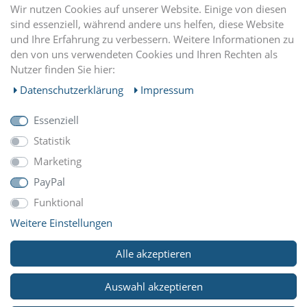
DU FINDEST UNS AUCH AUF
Wir nutzen Cookies auf unserer Website. Einige von diesen
sind essenziell, während andere uns helfen, diese Website
und Ihre Erfahrung zu verbessern. Weitere Informationen zu
EINKAUFEN
den von uns verwendeten Cookies und Ihren Rechten als
Nutzer finden Sie hier:
MEIN KONTO
Daten­schutz­erklärung
Impressum
Essenziell
UNTERNEHMEN
Statistik
Marketing
ZAHLUNGARTEN
PayPal
Funktional
Weitere Einstellungen
WIR VERSCHICKEN MIT
Alle akzeptieren
Auswahl akzeptieren
© Copyright 2026 Reitsport Klawunde. Alle Rechte