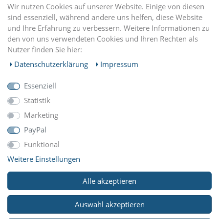
DU FINDEST UNS AUCH AUF
Wir nutzen Cookies auf unserer Website. Einige von diesen
sind essenziell, während andere uns helfen, diese Website
und Ihre Erfahrung zu verbessern. Weitere Informationen zu
EINKAUFEN
den von uns verwendeten Cookies und Ihren Rechten als
Nutzer finden Sie hier:
MEIN KONTO
Daten­schutz­erklärung
Impressum
Essenziell
UNTERNEHMEN
Statistik
Marketing
ZAHLUNGARTEN
PayPal
Funktional
Weitere Einstellungen
WIR VERSCHICKEN MIT
Alle akzeptieren
Auswahl akzeptieren
© Copyright 2026 Reitsport Klawunde. Alle Rechte