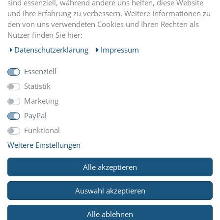
sind essenziell, während andere uns helfen, diese Website
und Ihre Erfahrung zu verbessern. Weitere Informationen zu
EINKAUFEN
den von uns verwendeten Cookies und Ihren Rechten als
Nutzer finden Sie hier:
MEIN KONTO
Daten­schutz­erklärung
Impressum
Essenziell
UNTERNEHMEN
Statistik
Marketing
ZAHLUNGARTEN
PayPal
Funktional
Weitere Einstellungen
WIR VERSCHICKEN MIT
Alle akzeptieren
Auswahl akzeptieren
© Copyright 2026 Reitsport Klawunde. Alle Rechte
Alle ablehnen
vorbehalten.