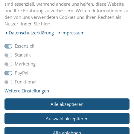
sind essenziell, während andere uns helfen, diese Website
und Ihre Erfahrung zu verbessern. Weitere Informationen zu
EINKAUFEN
den von uns verwendeten Cookies und Ihren Rechten als
Nutzer finden Sie hier:
MEIN KONTO
Daten­schutz­erklärung
Impressum
Essenziell
UNTERNEHMEN
Statistik
Marketing
ZAHLUNGARTEN
PayPal
Funktional
Weitere Einstellungen
WIR VERSCHICKEN MIT
Alle akzeptieren
Auswahl akzeptieren
© Copyright 2026 Reitsport Klawunde. Alle Rechte
Alle ablehnen
vorbehalten.