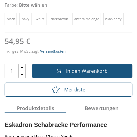
Farbe:
Bitte wählen
black
navy
white
darkbrown
anthra melange
blackberry
54,95 €
inkl. ges. MwSt. zzgl.
Versandkosten
In den Warenkorb
Merkliste
Produktdetails
Bewertungen
Eskadron Schabracke Performance
Aus der neuen Basic Classic Sports!