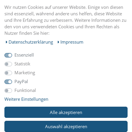
DU FINDEST UNS AUCH AUF
Wir nutzen Cookies auf unserer Website. Einige von diesen
sind essenziell, während andere uns helfen, diese Website
und Ihre Erfahrung zu verbessern. Weitere Informationen zu
EINKAUFEN
den von uns verwendeten Cookies und Ihren Rechten als
Nutzer finden Sie hier:
MEIN KONTO
Daten­schutz­erklärung
Impressum
Essenziell
UNTERNEHMEN
Statistik
Marketing
ZAHLUNGARTEN
PayPal
Funktional
Weitere Einstellungen
WIR VERSCHICKEN MIT
Alle akzeptieren
Auswahl akzeptieren