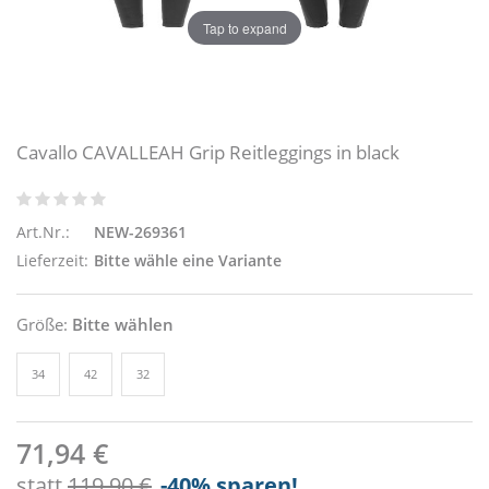
Tap to expand
Cavallo CAVALLEAH Grip Reitleggings in black
Art.Nr.:
NEW-269361
Lieferzeit:
Bitte wähle eine Variante
Größe:
Bitte wählen
34
42
32
71,94 €
statt
119,90 €
-40
% sparen!