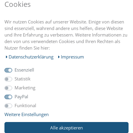
Cookies
DU FINDEST UNS AUCH AUF
Wir nutzen Cookies auf unserer Website. Einige von diesen
sind essenziell, während andere uns helfen, diese Website
und Ihre Erfahrung zu verbessern. Weitere Informationen zu
EINKAUFEN
den von uns verwendeten Cookies und Ihren Rechten als
Nutzer finden Sie hier:
MEIN KONTO
Daten­schutz­erklärung
Impressum
Essenziell
UNTERNEHMEN
Statistik
Marketing
ZAHLUNGARTEN
PayPal
Funktional
Weitere Einstellungen
WIR VERSCHICKEN MIT
Alle akzeptieren