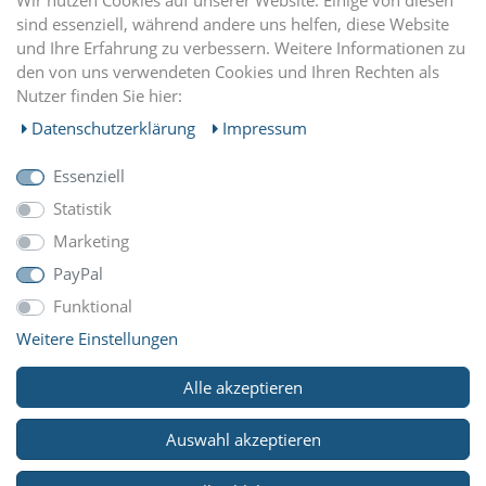
Wir nutzen Cookies auf unserer Website. Einige von diesen
sind essenziell, während andere uns helfen, diese Website
und Ihre Erfahrung zu verbessern. Weitere Informationen zu
EINKAUFEN
den von uns verwendeten Cookies und Ihren Rechten als
Nutzer finden Sie hier:
MEIN KONTO
Daten­schutz­erklärung
Impressum
Essenziell
UNTERNEHMEN
Statistik
Marketing
ZAHLUNGARTEN
PayPal
Funktional
Weitere Einstellungen
WIR VERSCHICKEN MIT
Alle akzeptieren
Auswahl akzeptieren
© Copyright 2026 Reitsport Klawunde. Alle Rechte