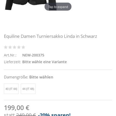
Tap to expand
Equiline Damen Turniersakko Linda in Schwarz
Art.Nr.:
NEW-200375
Lieferzeit:
Bitte wähle eine Variante
Damengröße:
Bitte wählen
40 (IT 44)
44 (IT 48)
199,00 €
statt
249,00 €
-20
% sparen!