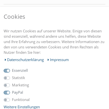
VORTEILE
Cookies
DU FINDEST UNS AUCH AUF
Wir nutzen Cookies auf unserer Website. Einige von diesen
sind essenziell, während andere uns helfen, diese Website
und Ihre Erfahrung zu verbessern. Weitere Informationen zu
EINKAUFEN
den von uns verwendeten Cookies und Ihren Rechten als
Nutzer finden Sie hier:
MEIN KONTO
Daten­schutz­erklärung
Impressum
Essenziell
UNTERNEHMEN
Statistik
Marketing
ZAHLUNGARTEN
PayPal
Funktional
Weitere Einstellungen