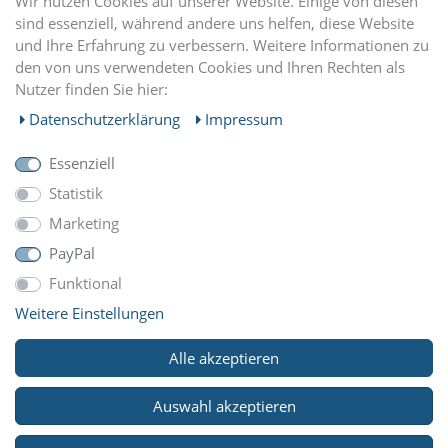
Wir nutzen Cookies auf unserer Website. Einige von diesen
sind essenziell, während andere uns helfen, diese Website
und Ihre Erfahrung zu verbessern. Weitere Informationen zu
EINKAUFEN
den von uns verwendeten Cookies und Ihren Rechten als
Nutzer finden Sie hier:
MEIN KONTO
Daten­schutz­erklärung
Impressum
Essenziell
UNTERNEHMEN
Statistik
Marketing
ZAHLUNGARTEN
PayPal
Funktional
Weitere Einstellungen
WIR VERSCHICKEN MIT
Alle akzeptieren
Auswahl akzeptieren
© Copyright 2026 Reitsport Klawunde. Alle Rechte