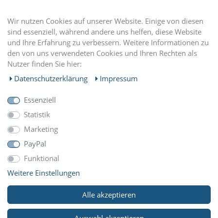
DU FINDEST UNS AUCH AUF
Wir nutzen Cookies auf unserer Website. Einige von diesen
sind essenziell, während andere uns helfen, diese Website
und Ihre Erfahrung zu verbessern. Weitere Informationen zu
EINKAUFEN
den von uns verwendeten Cookies und Ihren Rechten als
Nutzer finden Sie hier:
MEIN KONTO
Daten­schutz­erklärung
Impressum
Essenziell
UNTERNEHMEN
Statistik
Marketing
ZAHLUNGARTEN
PayPal
Funktional
Weitere Einstellungen
WIR VERSCHICKEN MIT
Alle akzeptieren