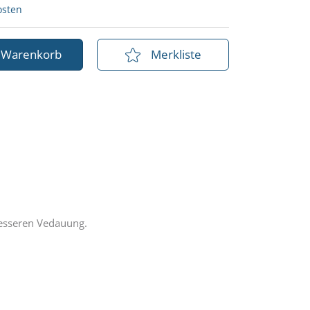
osten
n Warenkorb
Merkliste
besseren Vedauung.