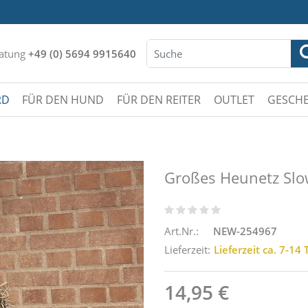
atung
+49 (0) 5694 9915640
RD
FÜR DEN HUND
FÜR DEN REITER
OUTLET
GESCHE
Großes Heunetz Slo
Art.Nr.:
NEW-254967
Lieferzeit:
Lieferzeit ca. 7-14
14,95 €