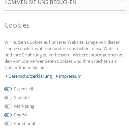
KOMMEN SIE UNS BESUCHEN
VORTEILE
Cookies
DU FINDEST UNS AUCH AUF
Wir nutzen Cookies auf unserer Website. Einige von diesen
sind essenziell, während andere uns helfen, diese Website
und Ihre Erfahrung zu verbessern. Weitere Informationen zu
EINKAUFEN
den von uns verwendeten Cookies und Ihren Rechten als
Nutzer finden Sie hier:
MEIN KONTO
Daten­schutz­erklärung
Impressum
Essenziell
UNTERNEHMEN
Statistik
Marketing
ZAHLUNGARTEN
PayPal
Funktional